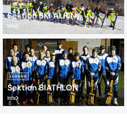
JUGEND
Sektion SKI ALPIN
Info
JUGEND
Sektion BIATHLON
Info