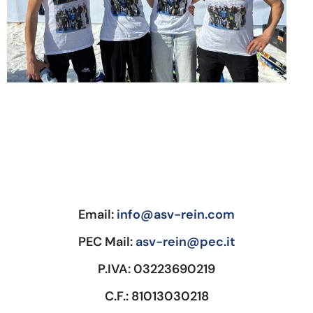
Email:
info@asv-rein.com
PEC Mail:
asv-rein@pec.it
P.IVA: 03223690219
C.F.: 81013030218